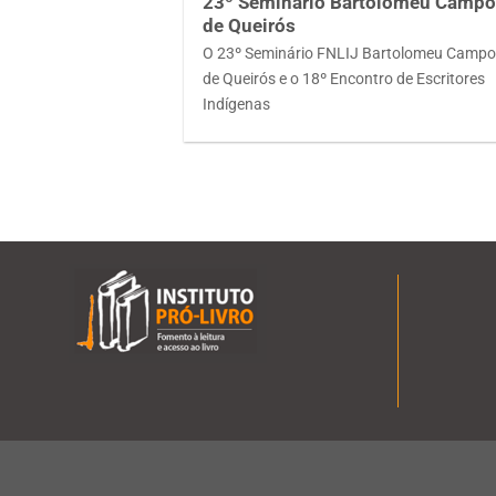
23º Seminário Bartolomeu Camp
de Queirós
O 23º Seminário FNLIJ Bartolomeu Camp
de Queirós e o 18º Encontro de Escritores
Indígenas