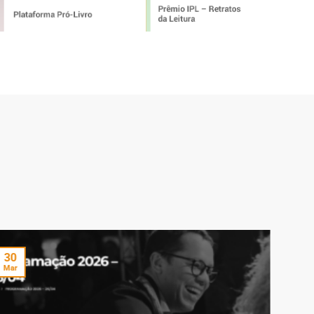
30
26
Mar
Mar