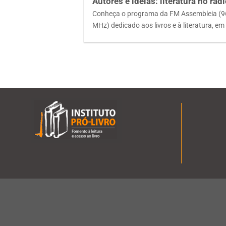
Autores e ideias: literatura no rád
Conheça o programa da FM Assembleia (9
MHz) dedicado aos livros e à literatura, em