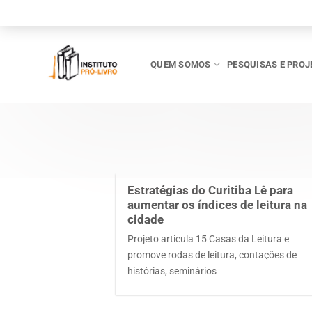
Skip
to
content
QUEM SOMOS
PESQUISAS E PROJ
Estratégias do Curitiba Lê para
aumentar os índices de leitura na
cidade
Projeto articula 15 Casas da Leitura e
promove rodas de leitura, contações de
histórias, seminários