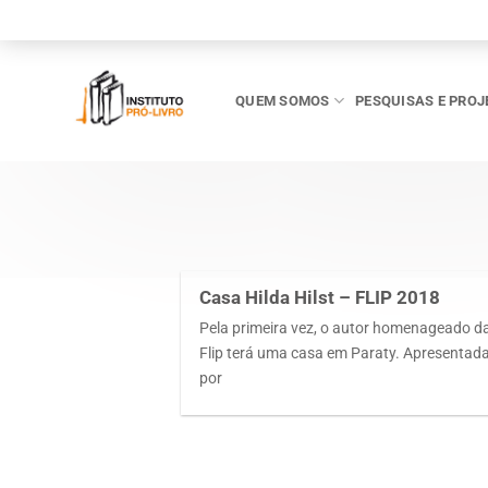
Skip
to
content
QUEM SOMOS
PESQUISAS E PROJ
Casa Hilda Hilst – FLIP 2018
Pela primeira vez, o autor homenageado d
Flip terá uma casa em Paraty. Apresentad
por