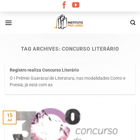
Skip
to
content
TAG ARCHIVES:
CONCURSO LITERÁRIO
Registro realiza Concurso Literário
O I Prêmio Guaracuí de Literatura, nas modalidades Conto e
Poesia, já está com as
15
Jul