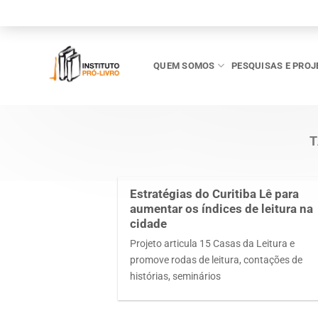
Skip
to
content
QUEM SOMOS
PESQUISAS E PROJ
T
Estratégias do Curitiba Lê para
aumentar os índices de leitura na
cidade
Projeto articula 15 Casas da Leitura e
promove rodas de leitura, contações de
histórias, seminários