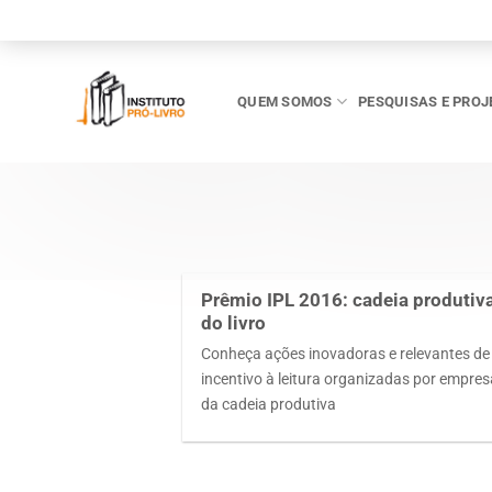
Skip
to
content
QUEM SOMOS
PESQUISAS E PROJ
Prêmio IPL 2016: cadeia produtiv
do livro
Conheça ações inovadoras e relevantes de
incentivo à leitura organizadas por empre
da cadeia produtiva