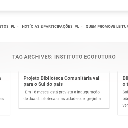
ETOS IPL
NOTÍCIAS E PARTICIPAÇÕES IPL
QUEM PROMOVE LEITU
TAG ARCHIVES:
INSTITUTO ECOFUTURO
a
Projeto Biblioteca Comunitária vai
Bi
para o Sul do país
o 
Em 18 meses, está prevista a inauguração
Sa
sas
de duas bibliotecas nas cidades de Igrejinha
bi
ve