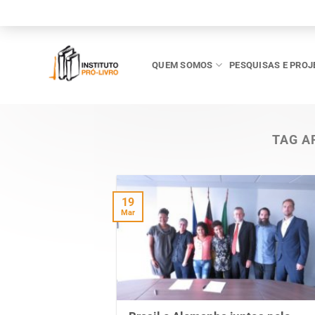
Skip
to
content
QUEM SOMOS
PESQUISAS E PROJ
TAG A
19
Mar