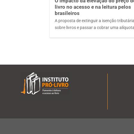
O impacto da elevação do preço d
livro no acesso e na leitura pelos
brasileiros
A proposta de extinguir a isenção tributári
sobre livros e passar a cobrar uma alíquot