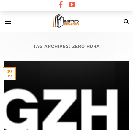
Skip
to
content
TAG ARCHIVES:
ZERO HORA
09
Oct