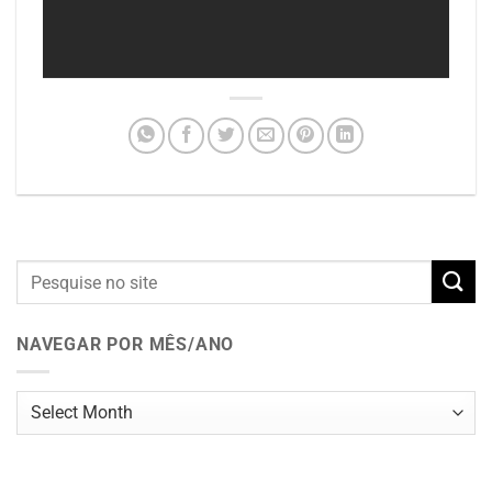
NAVEGAR POR MÊS/ANO
Navegar
por
mês/ano