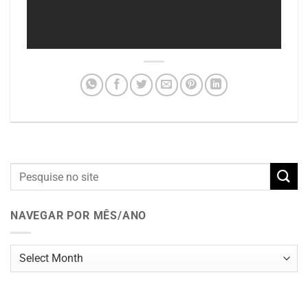
NAVEGAR POR MÊS/ANO
Navegar
por
mês/ano