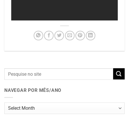
NAVEGAR POR MÊS/ANO
Navegar
por
mês/ano