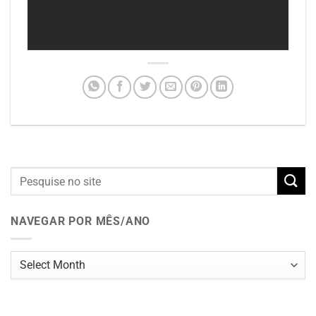
NAVEGAR POR MÊS/ANO
Navegar
por
mês/ano