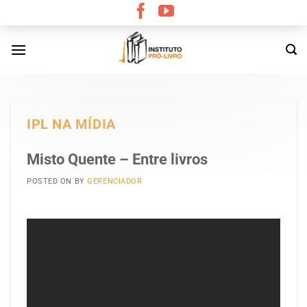
Skip
to
content
IPL NA MÍDIA
Misto Quente – Entre livros
POSTED ON
BY
GERENCIADOR