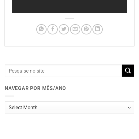
NAVEGAR POR MÊS/ANO
Navegar
por
mês/ano