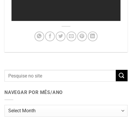
NAVEGAR POR MÊS/ANO
Navegar
por
mês/ano