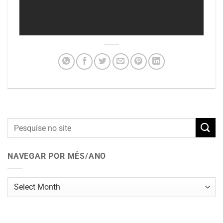
NAVEGAR POR MÊS/ANO
Navegar
por
mês/ano