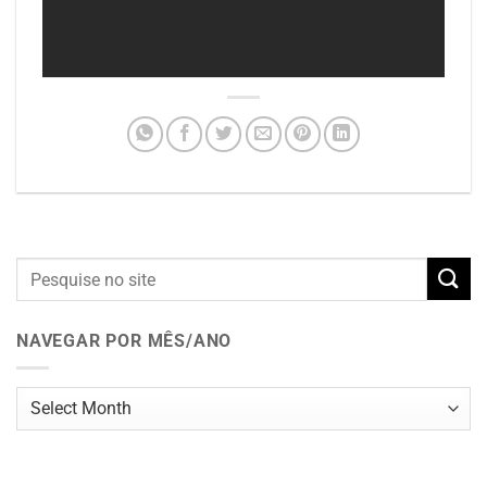
NAVEGAR POR MÊS/ANO
Navegar
por
mês/ano