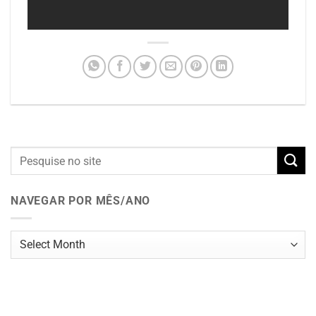
NAVEGAR POR MÊS/ANO
Navegar
por
mês/ano