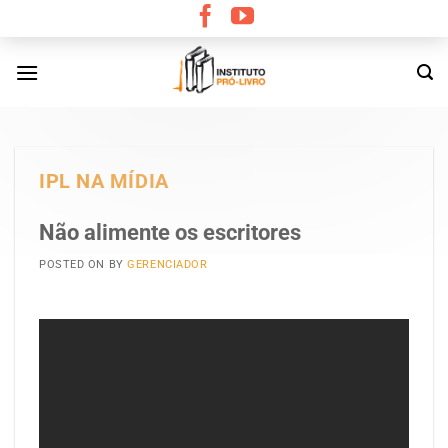
Skip
to
content
IPL NA MÍDIA
Não alimente os escritores
POSTED ON
BY
GERENCIADOR