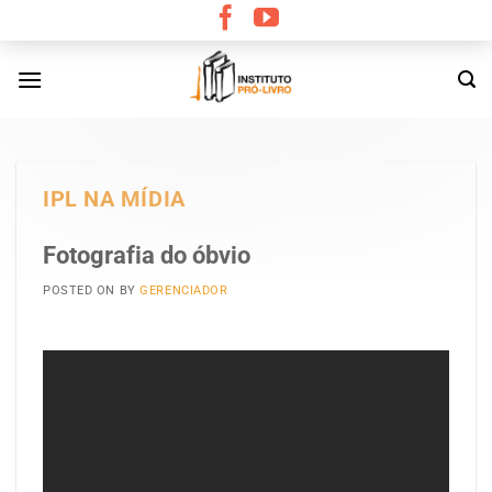
Skip
to
content
IPL NA MÍDIA
Fotografia do óbvio
POSTED ON
BY
GERENCIADOR