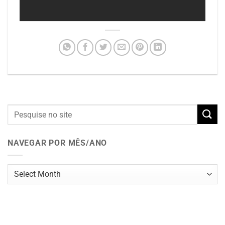
NAVEGAR POR MÊS/ANO
Navegar
por
mês/ano