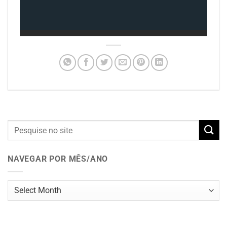
NAVEGAR POR MÊS/ANO
Navegar
por
mês/ano