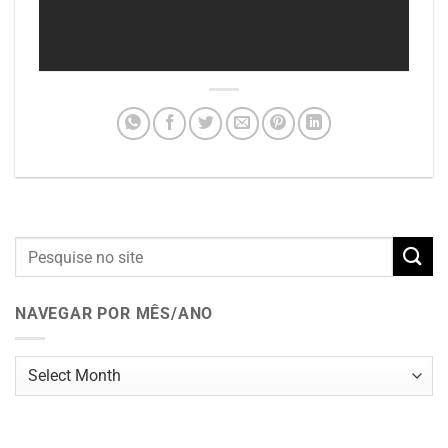
NAVEGAR POR MÊS/ANO
Navegar
por
mês/ano