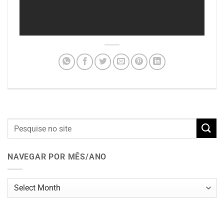
NAVEGAR POR MÊS/ANO
Navegar
por
mês/ano