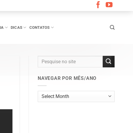
RA
DICAS
CONTATOS
NAVEGAR POR MÊS/ANO
Navegar
por
mês/ano