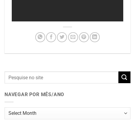
NAVEGAR POR MÊS/ANO
Navegar
por
mês/ano