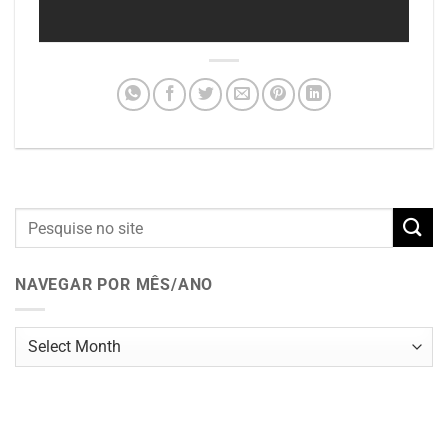
NAVEGAR POR MÊS/ANO
Navegar
por
mês/ano