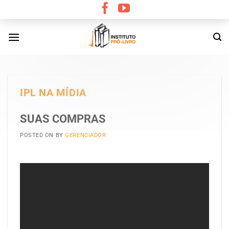
Skip
to
content
IPL NA MÍDIA
SUAS COMPRAS
POSTED ON
BY
GERENCIADOR