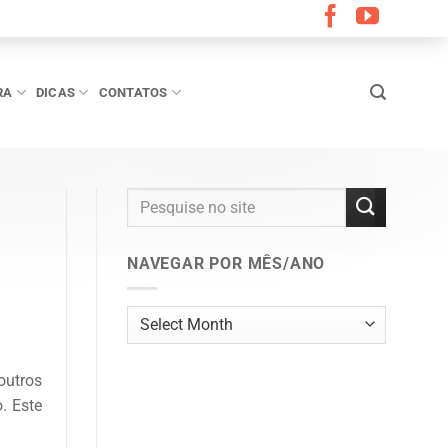
RA
DICAS
CONTATOS
NAVEGAR POR MÊS/ANO
Navegar
por
mês/ano
outros
. Este