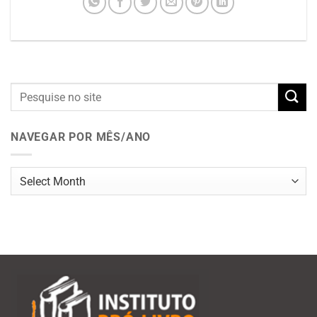
NAVEGAR POR MÊS/ANO
Navegar
por
mês/ano