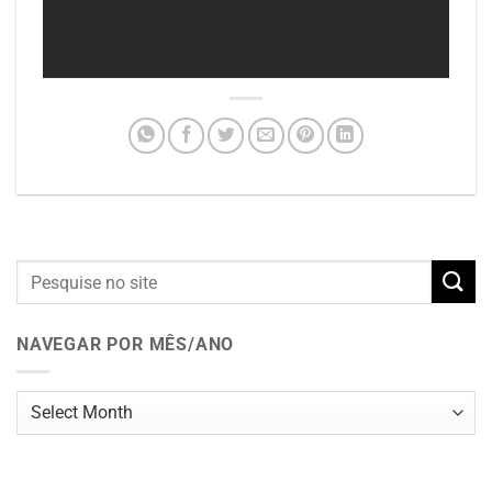
NAVEGAR POR MÊS/ANO
Navegar
por
mês/ano