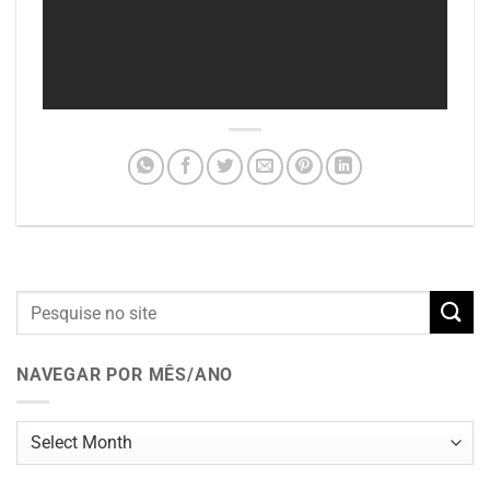
NAVEGAR POR MÊS/ANO
Navegar
por
mês/ano