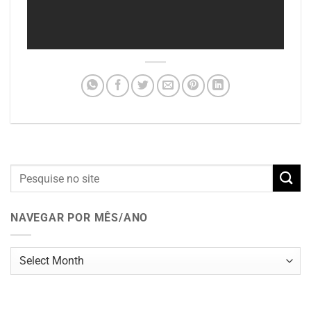
NAVEGAR POR MÊS/ANO
Navegar
por
mês/ano