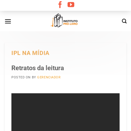
Skip
to
content
IPL NA MÍDIA
Retratos da leitura
POSTED ON
BY
GERENCIADOR