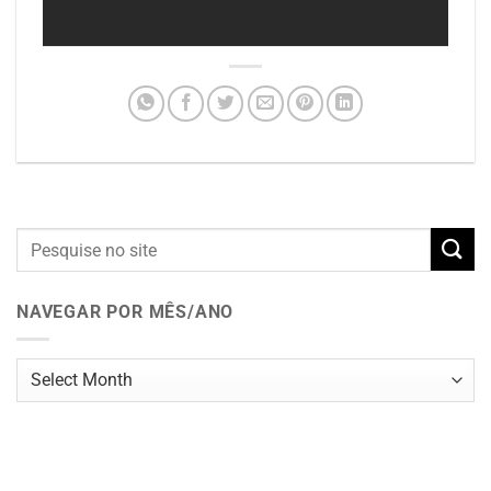
NAVEGAR POR MÊS/ANO
Navegar
por
mês/ano