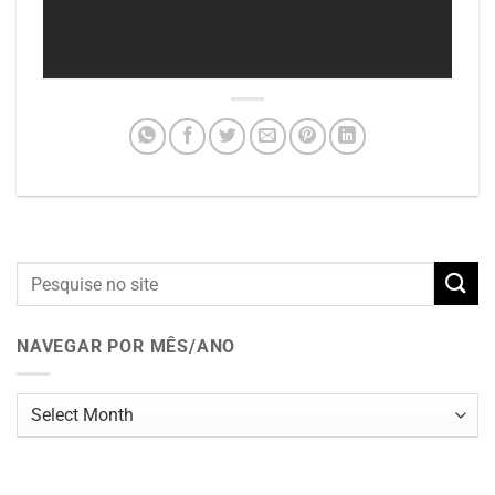
NAVEGAR POR MÊS/ANO
Navegar
por
mês/ano