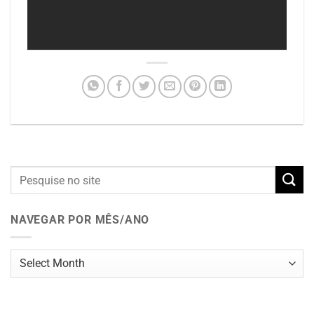
NAVEGAR POR MÊS/ANO
Navegar
por
mês/ano