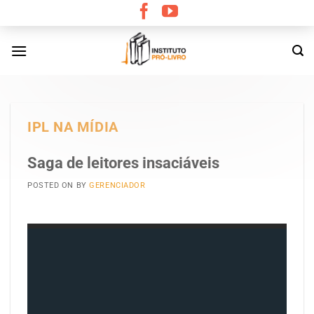
Skip
to
content
IPL NA MÍDIA
Saga de leitores insaciáveis
POSTED ON
BY
GERENCIADOR