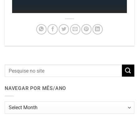
NAVEGAR POR MÊS/ANO
Navegar
por
mês/ano