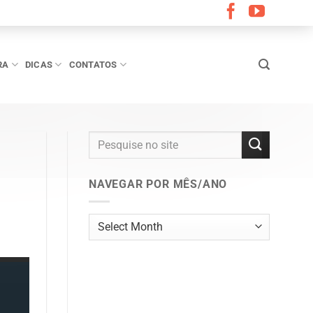
RA
DICAS
CONTATOS
NAVEGAR POR MÊS/ANO
Navegar
por
mês/ano