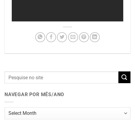
NAVEGAR POR MÊS/ANO
Navegar
por
mês/ano