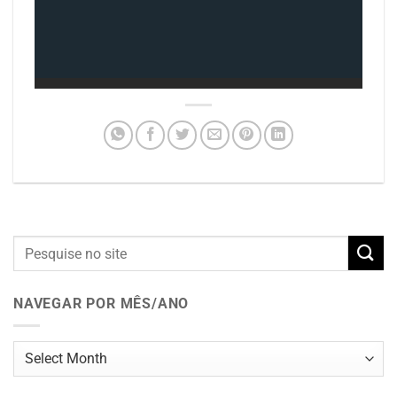
NAVEGAR POR MÊS/ANO
Navegar
por
mês/ano