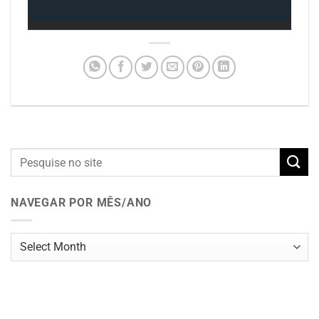
NAVEGAR POR MÊS/ANO
Navegar
por
mês/ano