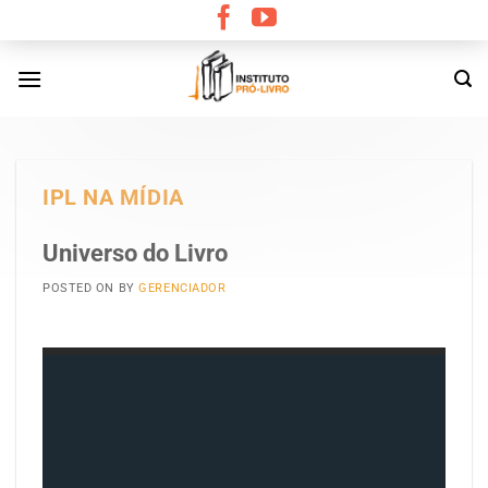
Skip
to
content
IPL NA MÍDIA
Universo do Livro
POSTED ON
BY
GERENCIADOR