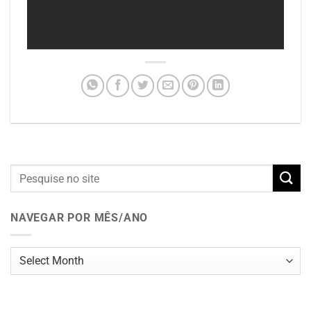
NAVEGAR POR MÊS/ANO
Navegar
por
mês/ano