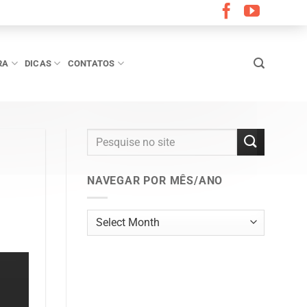
RA
DICAS
CONTATOS
NAVEGAR POR MÊS/ANO
Navegar
por
mês/ano