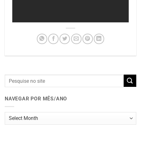
NAVEGAR POR MÊS/ANO
Navegar
por
mês/ano