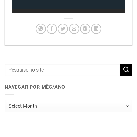
NAVEGAR POR MÊS/ANO
Navegar
por
mês/ano