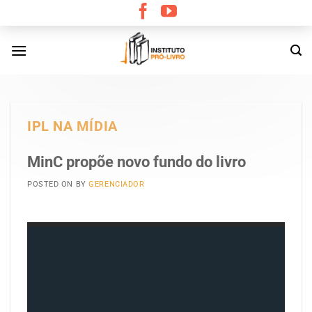
Skip
to
content
IPL NA MÍDIA
MinC propõe novo fundo do livro
POSTED ON
BY
GERENCIADOR