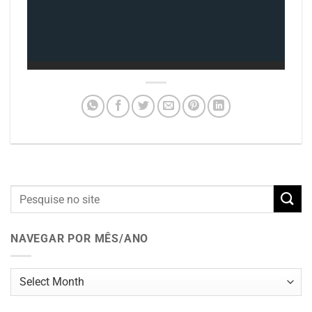
NAVEGAR POR MÊS/ANO
Navegar
por
mês/ano