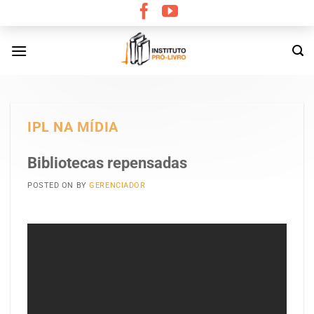
Skip
to
content
IPL NA MÍDIA
Bibliotecas repensadas
POSTED ON
BY
GERENCIADOR