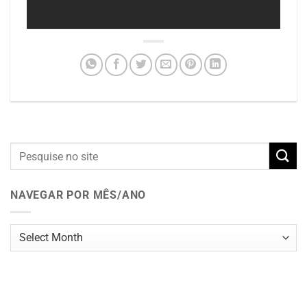
NAVEGAR POR MÊS/ANO
Navegar
por
mês/ano