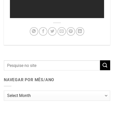
NAVEGAR POR MÊS/ANO
Navegar
por
mês/ano