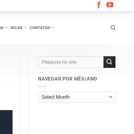
RA
DICAS
CONTATOS
NAVEGAR POR MÊS/ANO
Navegar
por
mês/ano