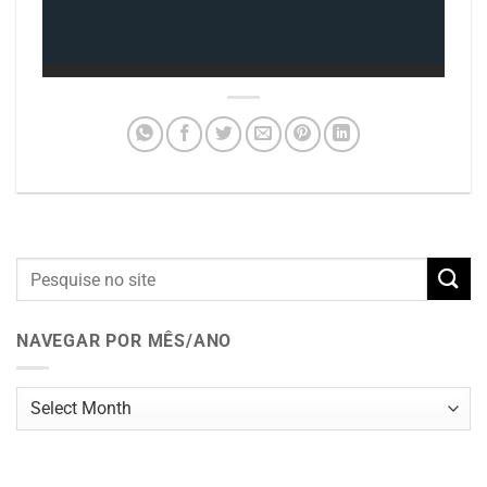
NAVEGAR POR MÊS/ANO
Navegar
por
mês/ano