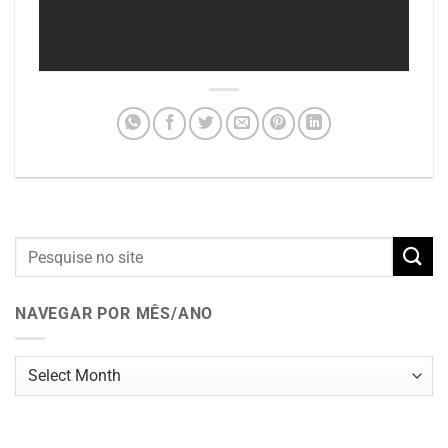
NAVEGAR POR MÊS/ANO
Navegar
por
mês/ano